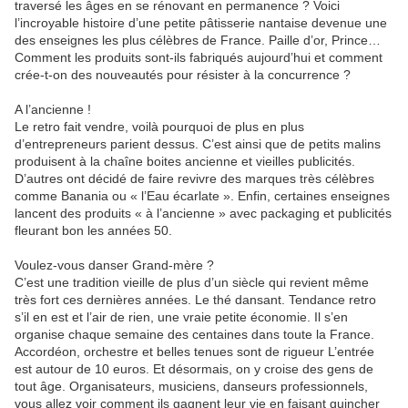
traversé les âges en se rénovant en permanence ? Voici
l’incroyable histoire d’une petite pâtisserie nantaise devenue une
des enseignes les plus célèbres de France. Paille d’or, Prince…
Comment les produits sont-ils fabriqués aujourd’hui et comment
crée-t-on des nouveautés pour résister à la concurrence ?
A l’ancienne !
Le retro fait vendre, voilà pourquoi de plus en plus
d’entrepreneurs parient dessus. C’est ainsi que de petits malins
produisent à la chaîne boites ancienne et vieilles publicités.
D’autres ont décidé de faire revivre des marques très célèbres
comme Banania ou « l’Eau écarlate ». Enfin, certaines enseignes
lancent des produits « à l’ancienne » avec packaging et publicités
fleurant bon les années 50.
Voulez-vous danser Grand-mère ?
C’est une tradition vieille de plus d’un siècle qui revient même
très fort ces dernières années. Le thé dansant. Tendance retro
s’il en est et l’air de rien, une vraie petite économie. Il s’en
organise chaque semaine des centaines dans toute la France.
Accordéon, orchestre et belles tenues sont de rigueur L’entrée
est autour de 10 euros. Et désormais, on y croise des gens de
tout âge. Organisateurs, musiciens, danseurs professionnels,
vous allez voir comment ils gagnent leur vie en faisant guincher