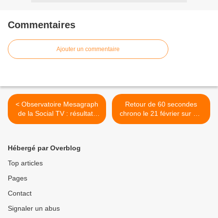
Commentaires
Ajouter un commentaire
< Observatoire Mesagraph
Retour de 60 secondes
de la Social TV : résultats
chrono le 21 février sur M6
du 21 au 27 janvier (record
(avec de nouvelles
pour TF1).
épreuves). >
Hébergé par Overblog
Top articles
Pages
Contact
Signaler un abus