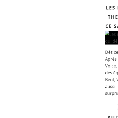
LES
THE
CE S
Dès ce
Après 
Voice,
des éq
Bent, 
aussi 
surpri
AUD