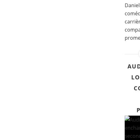
Daniel
comédi
carriè
compag
promes
AUD
LO
C