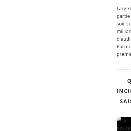
Large 
partie
soir s
millio
d'audi
Parmi 
premie
Q
INC
SAI