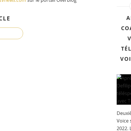
A
CLE
CO
TÉ
VOI
Deuxiè
Voice 
2022. 