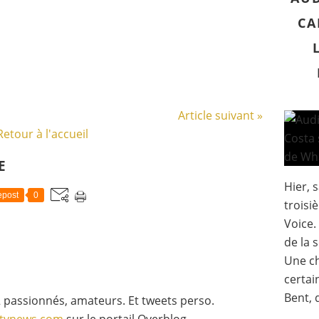
CA
Article suivant »
Retour à l'accueil
E
Hier, 
post
0
troisi
Voice.
de la 
Une c
certai
Bent, 
 passionnés, amateurs. Et tweets perso.
gtvnews.com
sur le portail Overblog