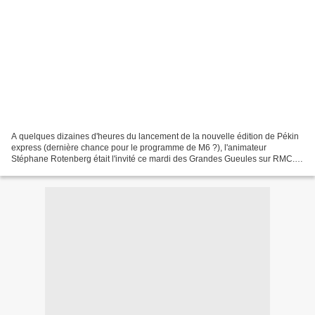
A quelques dizaines d'heures du lancement de la nouvelle édition de Pékin
express (dernière chance pour le programme de M6 ?), l'animateur
Stéphane Rotenberg était l'invité ce mardi des Grandes Gueules sur RMC.
L'occasion d'évoquer les critiques d'internautes...