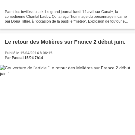
Parmi les invités du talk, Le grand journal lundi 14 avril sur Canal+, la
comédienne Chantal Lauby. Qui a reçu l'hommage du personnage incarné
par Doria Tillier, à l'occasion de la pastille "météo". Explosion de foufoune
comprise... : La météo de Doria...
Le retour des Molières sur France 2 début juin.
Publié le 15/04/2014 à 06:15
Par
Pascal 15/04 7h14