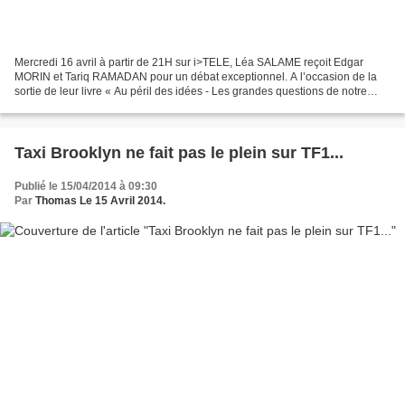
Mercredi 16 avril à partir de 21H sur i>TELE, Léa SALAME reçoit Edgar
MORIN et Tariq RAMADAN pour un débat exceptionnel. A l’occasion de la
sortie de leur livre « Au péril des idées - Les grandes questions de notre
temps » (Ed. Presses du Châtelet), les...
Taxi Brooklyn ne fait pas le plein sur TF1...
Publié le 15/04/2014 à 09:30
Par
Thomas Le 15 Avril 2014.