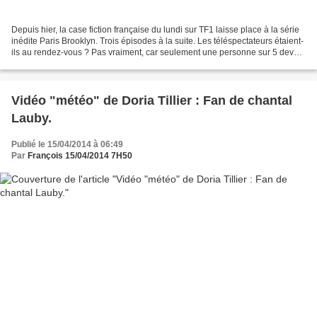
Depuis hier, la case fiction française du lundi sur TF1 laisse place à la série
inédite Paris Brooklyn. Trois épisodes à la suite. Les téléspectateurs étaient-
ils au rendez-vous ? Pas vraiment, car seulement une personne sur 5 devant
son écran regardait...
Vidéo "météo" de Doria Tillier : Fan de chantal
Lauby.
Publié le 15/04/2014 à 06:49
Par
François 15/04/2014 7H50