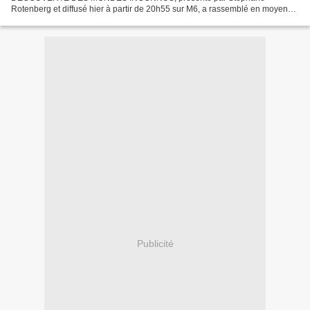
Rotenberg et diffusé hier à partir de 20h55 sur M6, a rassemblé en moyenne
2.9 millions de téléspectateurs, pour une part d'audience de 13.1%...
Publicité