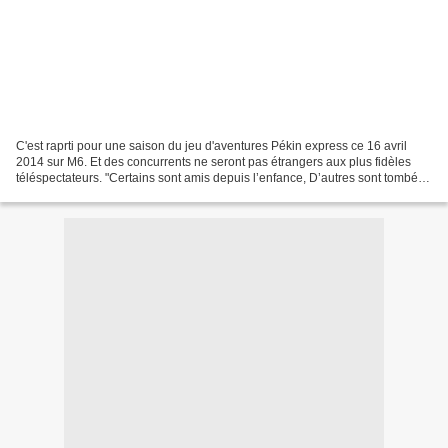
C'est raprti pour une saison du jeu d'aventures Pékin express ce 16 avril
2014 sur M6. Et des concurrents ne seront pas étrangers aux plus fidèles
téléspectateurs. "Certains sont amis depuis l’enfance, D’autres sont tombés
amoureux via les réseaux sociaux...