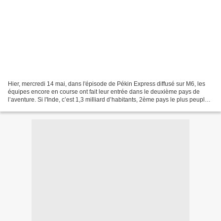
Hier, mercredi 14 mai, dans l'épisode de Pékin Express diffusé sur M6, les
équipes encore en course ont fait leur entrée dans le deuxième pays de
l’aventure. Si l'Inde, c’est 1,3 milliard d’habitants, 2ème pays le plus peuplé
au monde, cette année, les...