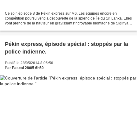
Ce soir, épisode 8 de Pékin express sur M6. Les équipes encore en
compétition poursuivent la découverte de la splendide île du Sri Lanka. Elles
vont prendre de la hauteur en gravissant l'incroyable montagne de Sigiriya,
l'un des sites les plus emblématiques...
Pékin express, épisode spécial : stoppés par la
police indienne.
Publié le 28/05/2014 à 05:50
Par
Pascal 28/05 6h50