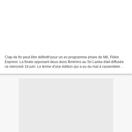
Clap de fin peut être définitif pour un ex programme phare de M6, Pékin
Express. La finale opposant deux duos féminins au Sri Lanka était diffusée
ce mercredi 18 juin. Le terme d'une édition qui a eu du mal à rassembler
plus de deux millions de téléspectateurs....