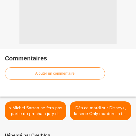
Commentaires
Ajouter un commentaire
< Michel Sarran ne fera pas
Dès ce mardi sur Disney+,
partie du prochain jury de
la série Only murders in the
Top Chef, où débarque
building, avec Martin Short,
Glenn Viel.
Steve Martin, Selena
Gomez. >
Hébergé par Overblog