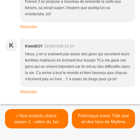
France 3 lui propose a nouveau de présenté la carte aux
trésors, sa serait super! J'espere que quelqu'un va
m'entendre, lol!
Répondre
K
KiwioBOY
31/08/2008 10:54
Heuu, y en a vraiment pas assez des gens qui racontent leurs
terribles malheurs en écrivant leur bouqin ?Ca me gave ces
gens qui se croient important car ils ont eu des difficultés dans
la vie. Ca arrive à tout le monde et bien heureux que chacun
n'écrivent pas un livre... Y a assez de blogs pour ça lol
Répondre
< Nos enfants chéris,
Polémique entre Télé star
saison 2 : vidéo du 1er
et des fans de Mylène
épisode
Farmer. >