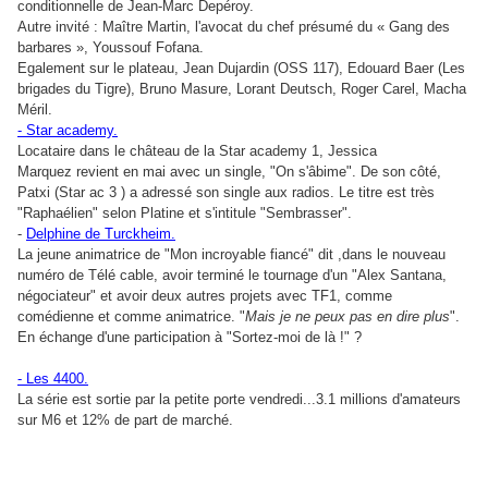
conditionnelle de Jean-Marc Depéroy.
Autre invité : Maître Martin, l'avocat du chef présumé du « Gang des
barbares », Youssouf Fofana.
Egalement sur le plateau, Jean Dujardin (OSS 117), Edouard Baer (Les
brigades du Tigre), Bruno Masure, Lorant Deutsch, Roger Carel, Macha
Méril.
- Star academy.
Locataire dans le château de la Star academy 1, Jessica
Marquez revient en mai avec un single, "On s'âbime". De son côté,
Patxi (Star ac 3 ) a adressé son single aux radios. Le titre est très
"Raphaélien" selon Platine et s'intitule "Sembrasser".
-
Delphine de Turckheim.
La jeune animatrice de "Mon incroyable fiancé" dit ,dans le nouveau
numéro de Télé cable, avoir terminé le tournage d'un "Alex Santana,
négociateur" et avoir deux autres projets avec TF1, comme
comédienne et comme animatrice. "
Mais je ne peux pas en dire plus
".
En échange d'une participation à "Sortez-moi de là !" ?
- Les 4400.
La série est sortie par la petite porte vendredi...3.1 millions d'amateurs
sur M6 et 12% de part de marché.