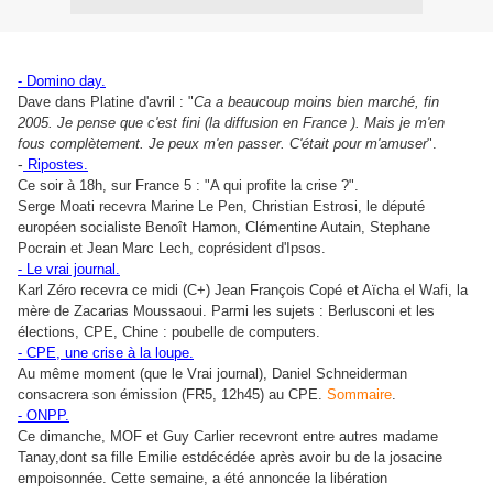
- Domino day.
Dave dans Platine d'avril : "
Ca a beaucoup moins bien marché, fin
2005. Je pense que c'est fini (la diffusion en France ). Mais je m'en
fous complètement. Je peux m'en passer. C'était pour m'amuser
".
-
Ripostes.
Ce soir à 18h, sur France 5 : "A qui profite la crise ?".
Serge Moati recevra Marine Le Pen, Christian Estrosi, le député
européen socialiste Benoît Hamon, Clémentine Autain, Stephane
Pocrain et Jean Marc Lech, coprésident d'Ipsos.
- Le vrai journal.
Karl Zéro recevra ce midi (C+) Jean François Copé et Aïcha el Wafi, la
mère de Zacarias Moussaoui. Parmi les sujets : Berlusconi et les
élections, CPE, Chine : poubelle de computers.
- CPE, une crise à la loupe.
Au même moment (que le Vrai journal), Daniel Schneiderman
consacrera son émission (FR5, 12h45) au CPE.
Sommaire
.
- ONPP.
Ce dimanche, MOF et Guy Carlier recevront entre autres madame
Tanay,dont sa fille Emilie estdécédée après avoir bu de la josacine
empoisonnée. Cette semaine, a été annoncée la libération