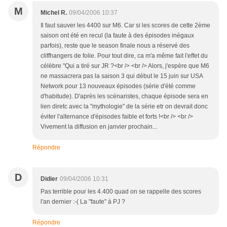
M
Michel R.
09/04/2006 10:37
Il faut sauver les 4400 sur M6. Car si les scores de cette 2ème
saison ont été en recul (la faute à des épisodes inégaux
parfois), reste que le season finale nous a réservé des
cliffhangers de folie. Pour tout dire, ca m'a même fait l'effet du
célèbre "Qui a tiré sur JR ?<br /> <br /> Alors, j'espère que M6
ne massacrera pas la saison 3 qui début le 15 juin sur USA
Network pour 13 nouveaux épisodes (série d'été comme
d'habitude). D'après les scénaristes, chaque épisode sera en
lien diretc avec la "mythologie" de la série etr on devrait donc
éviter l'alternance d'épisodes faible et forts !<br /> <br />
Vivement la diffusion en janvier prochain...
Répondre
D
Didier
09/04/2006 10:31
Pas terrible pour les 4.400 quad on se rappelle des scores
l'an dernier :-( La "faute" à PJ ?
Répondre