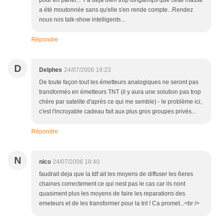
pour en parler... Y'a déjà bien trop longtemps que cette masse
a été moutonnée sans qu'elle s'en rende compte...Rendez
nous nos talk-show intelligents...
Répondre
D
Delphes
24/07/2006 19:23
De toute façon tout les émetteurs analogiques ne seront pas
transformés en émetteurs TNT (il y aura une solution pas trop
chère par satelite d'après ce qui me semble) - le problème ici,
c'est l'incroyable cadeau fait aux plus gros groupes privés...
Répondre
N
nico
24/07/2006 18:40
faudrait deja que la tdf ait les moyens de diffuser les 6eres
chaines correctement ce qui nest pas le cas car ils nont
quasiment plus les moyens de faire les reparations des
emeteurs et de les transformer pour la tnt ! Ca promet...<br />