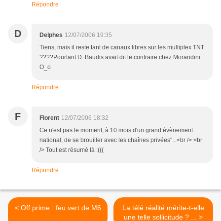
Répondre
D
Delphes
12/07/2006 19:35
Tiens, mais il reste tant de canaux libres sur les multiplex TNT
????Pourtant D. Baudis avait dit le contraire chez Morandini
O_o
Répondre
F
Florent
12/07/2006 18:32
Ce n'est pas le moment, à 10 mois d'un grand évènement
national, de se brouiller avec les chaînes privées"...<br /> <br
/> Tout est résumé là :(((
Répondre
< Off prime : feu vert de M6
La télé réalité mérite-t-elle
une telle sollicitude ? ... >