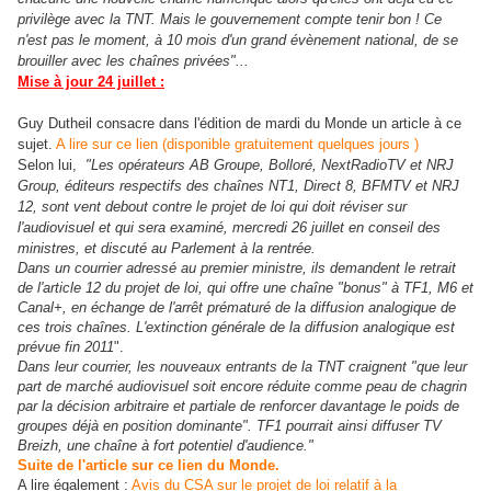
privilège avec la TNT. Mais le gouvernement compte tenir bon ! Ce
n'est pas le moment, à 10 mois d'un grand évènement national, de se
brouiller avec les chaînes privées"...
Mise à jour 24 juillet :
Guy Dutheil consacre dans l'édition de mardi du Monde un article à ce
sujet.
A lire sur ce lien (disponible gratuitement quelques jours )
Selon lui,
"Les opérateurs AB Groupe, Bolloré, NextRadioTV et NRJ
Group, éditeurs respectifs des chaînes NT1, Direct 8, BFMTV et NRJ
12, sont vent debout contre le projet de loi qui doit réviser sur
l'audiovisuel et qui sera examiné, mercredi 26 juillet en conseil des
ministres, et discuté au Parlement à la rentrée.
Dans un courrier adressé au premier ministre, ils demandent le retrait
de l'article 12 du projet de loi, qui offre une chaîne "bonus" à TF1, M6 et
Canal+, en échange de l'arrêt prématuré de la diffusion analogique de
ces trois chaînes. L'extinction générale de la diffusion analogique est
prévue fin 2011
".
Dans leur courrier, les nouveaux entrants de la TNT craignent "que leur
part de marché audiovisuel soit encore réduite comme peau de chagrin
par la décision arbitraire et partiale de renforcer davantage le poids de
groupes déjà en position dominante". TF1 pourrait ainsi diffuser TV
Breizh, une chaîne à fort potentiel d'audience."
Suite de l'article sur ce lien du Monde.
A lire également :
Avis du CSA sur le projet de loi relatif à la