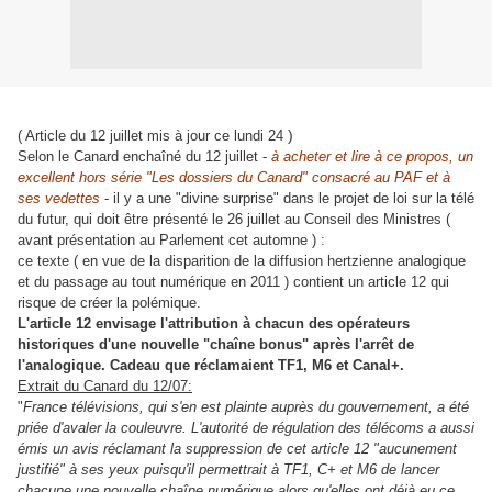
)
( Article du 12 juillet mis à jour ce lundi 24
Selon le Canard enchaîné du 12 juillet -
à acheter et lire à ce propos, un
excellent hors série "Les dossiers du Canard" consacré au PAF et à
ses vedettes
- il y a une "divine surprise" dans le projet de loi sur la télé
du futur, qui doit être présenté le 26 juillet au Conseil des Ministres (
avant présentation au Parlement cet automne ) :
ce texte ( en vue de la disparition de la diffusion hertzienne analogique
et du passage au tout numérique en 2011 ) contient un article 12 qui
risque de créer la polémique.
L'article 12 envisage l'attribution à chacun des opérateurs
historiques d'une nouvelle "chaîne bonus" après l'arrêt de
l'analogique. Cadeau que réclamaient TF1, M6 et Canal+.
Extrait du Canard du 12/07:
"
France télévisions, qui s'en est plainte auprès du gouvernement, a été
priée d'avaler la couleuvre. L'autorité de régulation des télécoms a aussi
émis un avis réclamant la suppression de cet article 12 "aucunement
justifié" à ses yeux puisqu'il permettrait à TF1, C+ et M6 de lancer
chacune une nouvelle chaîne numérique alors qu'elles ont déjà eu ce