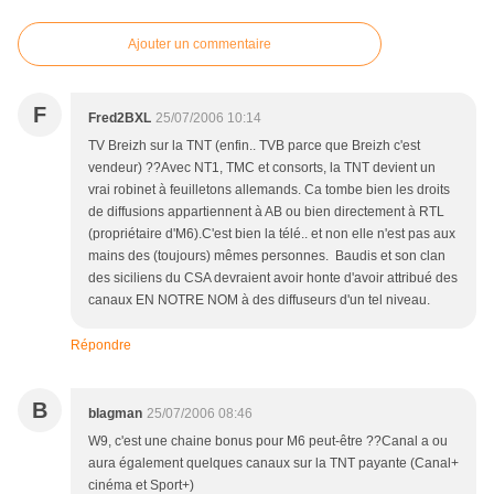
Ajouter un commentaire
F
Fred2BXL
25/07/2006 10:14
TV Breizh sur la TNT (enfin.. TVB parce que Breizh c'est
vendeur) ??Avec NT1, TMC et consorts, la TNT devient un
vrai robinet à feuilletons allemands. Ca tombe bien les droits
de diffusions appartiennent à AB ou bien directement à RTL
(propriétaire d'M6).C'est bien la télé.. et non elle n'est pas aux
mains des (toujours) mêmes personnes. Baudis et son clan
des siciliens du CSA devraient avoir honte d'avoir attribué des
canaux EN NOTRE NOM à des diffuseurs d'un tel niveau.
Répondre
B
blagman
25/07/2006 08:46
W9, c'est une chaine bonus pour M6 peut-être ??Canal a ou
aura également quelques canaux sur la TNT payante (Canal+
cinéma et Sport+)