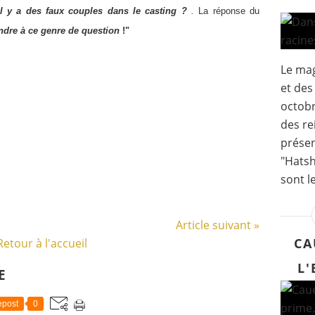
Il y a des faux couples dans le casting ?
.
La réponse du
ndre à ce genre de question
!"
Le mag
et des
octobr
des re
présen
"Hatsh
sont l
Article suivant »
CA
Retour à l'accueil
L'
E
post
0