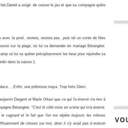
fait,Daniel a exigé de cesser le jeu et que sa compagne quitte
 avec la prod...restera, restera pas...puis tel un conte de fées
trouver sur la plage, où lui va demander en mariage Bérangère.
camp où lui va quitter précipitamment les lieux pour rejoindre sa
rdin dans la saison 1.
lace. ...Enfin, une prêtresse maya. Trop forts Glem.
enjamin Dargent et Marie Ottavi que ce qui l'a énervé n'a rien à
ompagne Bérangère. "
C'est le côté mise en scène qui m'a énervé.
 le cagnard et le fait que l'on me répète toujours les mêmes
VOU
ffisamment de choses sur moi, donc il n'y avait pas d eraison