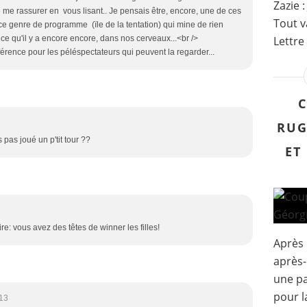
Zazie 
me rassurer en vous lisant.. Je pensais être, encore, une de ces
Tout v
 ce genre de programme (ïle de la tentation) qui mine de rien
Lettre 
 ce qu'il y a encore encore, dans nos cerveaux...<br />
rence pour les péléspectateurs qui peuvent la regarder...
RUG
s pas joué un p'tit tour ??
ET
e: vous avez des têtes de winner les filles!
Après 
après-
une pa
pour l
13