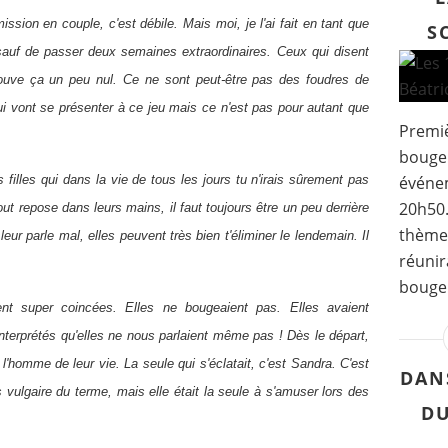
mission en couple, c'est débile. Mais moi, je l'ai fait en tant que
S
 sauf de passer deux semaines extraordinaires. Ceux qui disent
ouve ça un peu nul. Ce ne sont peut-être pas des foudres de
i vont se présenter à ce jeu mais ce n'est pas pour autant que
Premiè
bouger
illes qui dans la vie de tous les jours tu n'irais sûrement pas
événem
20h50
ut repose dans leurs mains, il faut toujours être un peu derrière
thème 
 leur parle mal, elles peuvent très bien t'éliminer le lendemain. Il
réunir
bouger
nt super coincées. Elles ne bougeaient pas. Elles avaient
nterprétés qu'elles ne nous parlaient même pas ! Dès le départ,
l'homme de leur vie. La seule qui s'éclatait, c'est Sandra. C'est
DANS
 vulgaire du terme, mais elle était la seule à s'amuser lors des
DU