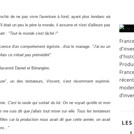
eproché de ne pas vivre l'aventure à fond, ayant plus tendanc eà
il était un peu le père la morale, il assume et n'est d'ailleurs pas
art
: "Tout le monde s'est lâché !"
France
nscience d'un comportement égoïste...d'où le mariage
. "J'ai eu un
d'inve
Mais ce n'était pas prémédité".
d'hist
Produi
aceront Daniel et Bérangère.
France
récent
ure", un des tentateurs, Vincent, s'est récemment exprimé.
modern
d’inve
nie. C'est la seule qui sortait du lot. On ne voyait qu'elle et mon
me suis dit que j'allais tout miser sur elle. Tous les tentateurs
filles car la production nous avait dit que cette année, on avait
LES
ns..."
L