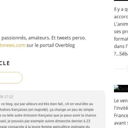
Il y a
accord
L'anim
ses pr
 passionnés, amateurs. Et tweets perso.
format
gtvnews.com
sur le portail Overblog
dans l
?...Séb
CLE
06 17:12
Le ven
blog, qui par ailleurs est très bien fait., s'il on veut être au
l'invi
chaînes françaises (en majorité). ça change un peu du simple
France
le ou telle autre émission française que je peux avoir la chance
onseil, je pouvais par exemple suivre dimanche dernier à 23
avant 
tease consacrée à la jeune femme agricultrice orginaire du