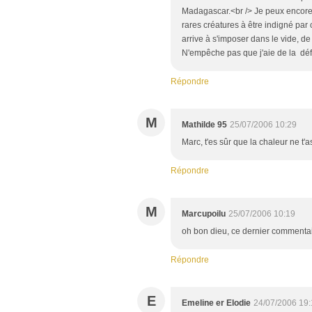
Madagascar.<br /> Je peux encore 
rares créatures à être indigné par
arrive à s'imposer dans le vide, de
N'empêche pas que j'aie de la défé
Répondre
M
Mathilde 95
25/07/2006 10:29
Marc, t'es sûr que la chaleur ne t'a
Répondre
M
Marcupoilu
25/07/2006 10:19
oh bon dieu, ce dernier commentair
Répondre
E
Emeline er Elodie
24/07/2006 19: