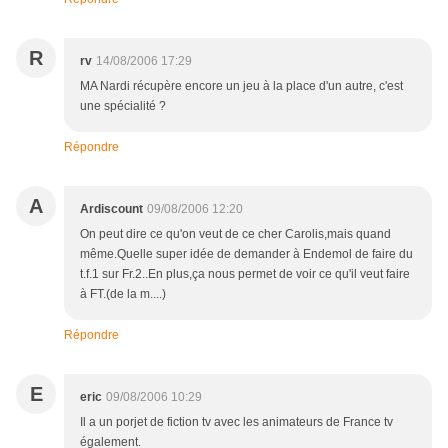
R
rv
14/08/2006 17:29
MA Nardi récupère encore un jeu à la place d'un autre, c'est
une spécialité ?
Répondre
A
Ardiscount
09/08/2006 12:20
On peut dire ce qu'on veut de ce cher Carolis,mais quand
même.Quelle super idée de demander à Endemol de faire du
t.f.1 sur Fr.2..En plus,ça nous permet de voir ce qu'il veut faire
à FT.(de la m....)
Répondre
E
eric
09/08/2006 10:29
Il a un porjet de fiction tv avec les animateurs de France tv
également.