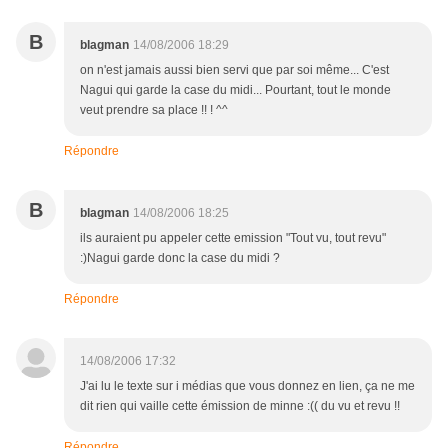
B
blagman
14/08/2006 18:29
on n'est jamais aussi bien servi que par soi même... C'est
Nagui qui garde la case du midi... Pourtant, tout le monde
veut prendre sa place !! ! ^^
Répondre
B
blagman
14/08/2006 18:25
ils auraient pu appeler cette emission "Tout vu, tout revu"
:)Nagui garde donc la case du midi ?
Répondre
14/08/2006 17:32
J'ai lu le texte sur i médias que vous donnez en lien, ça ne me
dit rien qui vaille cette émission de minne :(( du vu et revu !!
Répondre