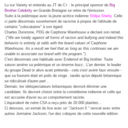
Lu sur Variety et entendu au JT de C+ : le principal sponsor de
Big
Brother Celebrity
en Grande Bretagne se retire de l'émission.
Suite à la polémique avec la jeune actrice indienne
Shilpa Shetty.
Celle
ci parle désormais ouvertement de racisme à propos de l'attitude de
certains "colocataires" à son égard.
Charles Dunstone, PDG de Carphone Warehouse a déclaré son retrait.
("
We are totally against all forms of racism and bullying and indeed this
behavior is entirely at odds with the brand values of Carphone
Warehouse. As a result we feel that as long as this continues we are
unable to associate our brand with the program
.")
C'est désormais une habitude avec Endemol et Big brother. Toute
saison amène sa polémique et un énorme buzz...L'an dernier, le leader
du groupe Dead or alive avait prétendu -
cela s'est avéré faux ensuite
-
que sa foururre était en poils de singe...tandis qu'un député britannique
se ridiculisait d'autre part...
Demain, les téléspectateurs britanniques devront éliminer une
candidate. Ils devront choisir entre la comédienne indienne et celle qui
est accusée d'avoir eu un comportement raciste.
L'équivalent de notre CSA a reçu près de 20.000 plaintes...
Ci dessous, un extrait du live avec un "Jackson 5 " revival avec entre
autres Jermaine Jackson, l'un des cobayes de cette nouvelle édition.