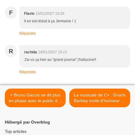
F
Flavio
18/01/2007 19:26
Il en est réduit à ça Jermaine ! :(
Répondre
R
rachida
18/01/2007 19:22
J'ai vu ça hier au "grand journal" j'hallucine!!
Répondre
< Bruno Gaccio se dit plus
La musicale de C+ : Gnarls
en phase avec le public des
Barkley invité d'honneur en
Guignols.
janvier. >
Hébergé par Overblog
Top articles