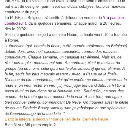
Fin 2004, la télévision suisse avait diffusé une série d'émissions où le
but était de désigner, parmi sept candidats cobayes, le...plus mauvais
conducteur du pays.
La RTBF, en Belgique, s'apprête à diffuser sa version de
Y a pas pire
conducteur
!, dans quelques semaines. Chaque mardi, à 20 heures,
dès le 20/02.
Selon le quotidien belge La dernière Heure, la finale vient d'être tournée
à Rome.
"
L'émission (qui, hormis la finale, a été tournée totalement en Belgique)
débute donc avec huit candidats considérés comme des mauvais
conducteurs. Chaque semaine, un candidat est éliminé. Mais ici, ce
n'est pas le plus mauvais qui part. Au contraire, c'est le meilleur du
groupe (ou du moins celui qui s'est le plus amélioré) qui est éliminé. A
la fin, seuls les plus mauvais restent ! Avec, à l'issue de la finale,
l'élection du pire conducteur, celui qu'on espère ne jamais croiser sur la
route si on veut rester en vie
. (...)
Pour juger les candidats, la RTBF a
aussi réuni un jury digne de la Nouvelle star . Sauf qu'ici, ce sont des
experts de la route qui vont donner de la voix. A leur tête, une figure
bien connue, celle du commandant De Nève. On trouvera aussi le pilote
de course Frédéric Bouvy, ainsi qu'une psychologue et une spécialiste
de l'apprentissage de la conduite. "
L'article intégral à découvrir sur ce lien de la Dernière Heure
Bientôt sur M6 par exemple ? ...