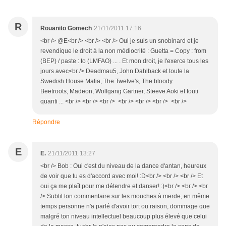
R
Rouanito Gomech
21/11/2011 17:16
<br /> @E<br /> <br /> <br /> Oui je suis un snobinard et je
revendique le droit à la non médiocrité : Guetta = Copy : from
(BEP) / paste : to (LMFAO) ... . Et mon droit, je l'exerce tous les
jours avec<br /> Deadmau5, John Dahlback et toute la
Swedish House Mafia, The Twelve's, The bloody
Beetroots, Madeon, Wolfgang Gartner, Steeve Aoki et touti
quanti ... <br /> <br /> <br /> <br /> <br /> <br /> <br />
Répondre
E
E.
21/11/2011 13:27
<br /> Bob : Oui c'est du niveau de la dance d'antan, heureux
de voir que tu es d'accord avec moi! :D<br /> <br /> <br /> Et
oui ça me plaît pour me détendre et danser! :)<br /> <br /> <br
/> Subtil ton commentaire sur les mouches à merde, en même
temps personne n'a parlé d'avoir tort ou raison, dommage que
malgré ton niveau intellectuel beaucoup plus élevé que celui