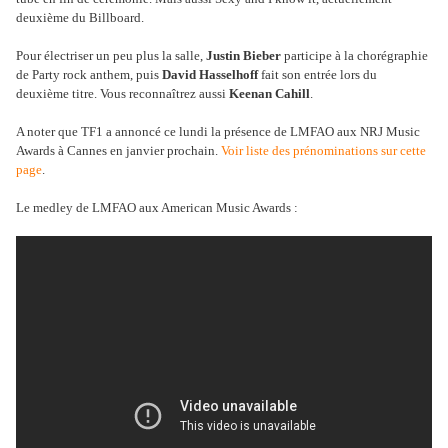
deuxième du Billboard.
Pour électriser un peu plus la salle,
Justin Bieber
participe à la chorégraphie
de Party rock anthem, puis
David Hasselhoff
fait son entrée lors du
deuxième titre. Vous reconnaîtrez aussi
Keenan Cahill
.
A noter que TF1 a annoncé ce lundi la présence de LMFAO aux NRJ Music
Awards à Cannes en janvier prochain.
Voir liste des prénominations sur cette
page
.
Le medley de LMFAO aux American Music Awards :