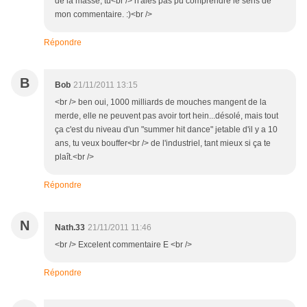
de la masse, tu<br /> n'aies pas pu comprendre le sens de
mon commentaire. :)<br />
Répondre
B
Bob
21/11/2011 13:15
<br /> ben oui, 1000 milliards de mouches mangent de la
merde, elle ne peuvent pas avoir tort hein...désolé, mais tout
ça c'est du niveau d'un "summer hit dance" jetable d'il y a 10
ans, tu veux bouffer<br /> de l'industriel, tant mieux si ça te
plaît.<br />
Répondre
N
Nath.33
21/11/2011 11:46
<br /> Excelent commentaire E <br />
Répondre