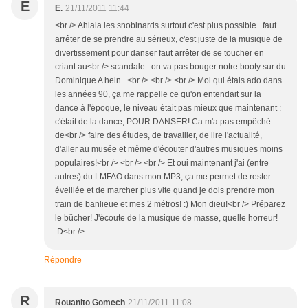
E
E.
21/11/2011 11:44
<br /> Ahlala les snobinards surtout c'est plus possible...faut
arrêter de se prendre au sérieux, c'est juste de la musique de
divertissement pour danser faut arrêter de se toucher en
criant au<br /> scandale...on va pas bouger notre booty sur du
Dominique A hein...<br /> <br /> <br /> Moi qui étais ado dans
les années 90, ça me rappelle ce qu'on entendait sur la
dance à l'époque, le niveau était pas mieux que maintenant :
c'était de la dance, POUR DANSER! Ca m'a pas empêché
de<br /> faire des études, de travailler, de lire l'actualité,
d'aller au musée et même d'écouter d'autres musiques moins
populaires!<br /> <br /> <br /> Et oui maintenant j'ai (entre
autres) du LMFAO dans mon MP3, ça me permet de rester
éveillée et de marcher plus vite quand je dois prendre mon
train de banlieue et mes 2 métros! :) Mon dieu!<br /> Préparez
le bûcher! J'écoute de la musique de masse, quelle horreur!
:D<br />
Répondre
R
Rouanito Gomech
21/11/2011 11:08