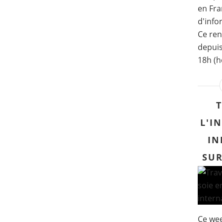
en Fra
d'info
Ce ren
depuis
18h (he
L'I
IN
SUR
Ce wee