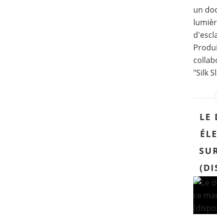
un doc
lumièr
d'escl
Produi
collab
"Silk S
LE 
ÉL
SU
(DI