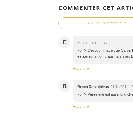
COMMENTER CET ARTI
Ajouter un commentaire
E
E.
21/11/2011 13:21
<br /> C'est dommage que Calvin Harr
est persona non grata mais avec lui
Répondre
B
Bruno Rabatjoie-tv
21/11/2011 1
<br /> Purée elle est aussi blanch
Répondre