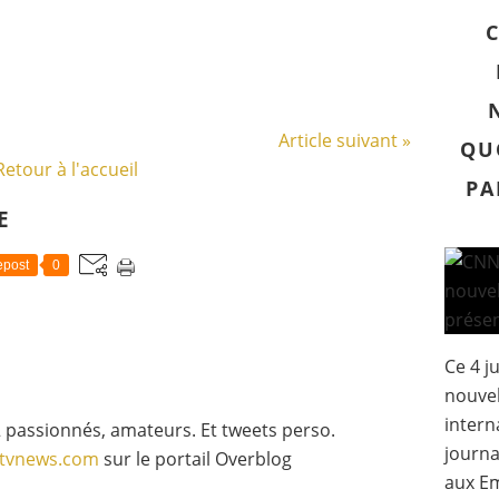
Article suivant »
QU
Retour à l'accueil
PA
E
post
0
Ce 4 j
nouvel
intern
 passionnés, amateurs. Et tweets perso.
journa
gtvnews.com
sur le portail Overblog
aux Em