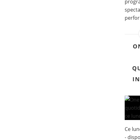
progra
specta
perfor
O
Q
I
Ce lun
- disp