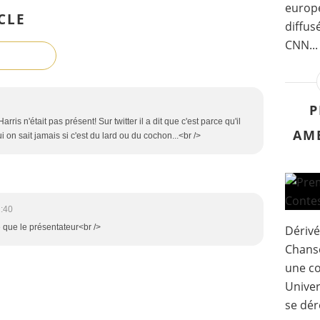
europé
CLE
diffus
CNN...
P
is n'était pas présent! Sur twitter il a dit que c'est parce qu'il
AM
 on sait jamais si c'est du lard ou du cochon...<br />
2:40
e que le présentateur<br />
Dérivé
Chanso
une co
Univer
se dér