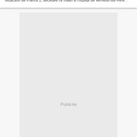
rédaction de France 2, décédée ce matin à l'hôpital de Verneuil-sur-Avre
dans l’Eure. Rémy Pflimlin, Président...
Publicité