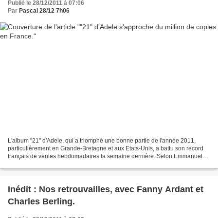
Publié le 28/12/2011 à 07:06
Par
Pascal 28/12 7h06
L'album "21" d'Adele, qui a triomphé une bonne partie de l'année 2011,
particulièrement en Grande-Bretagne et aux Etats-Unis, a battu son record
français de ventes hebdomadaires la semaine dernière. Selon Emmanuel
Marolle du Parisien, près de 126.000...
Inédit : Nos retrouvailles, avec Fanny Ardant et
Charles Berling.