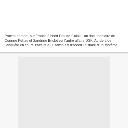
Prochainement, sur France 3 Nord-Pas-de-Calais : un documentaire de
Corinne Péhau et Sandrine Briclot sur l’autre affaire DSK. Au-delà de
l’enquête en cours, l’affaire du Carlton est d’abord l’histoire d’un système,
aux frontières du libertinage et de...