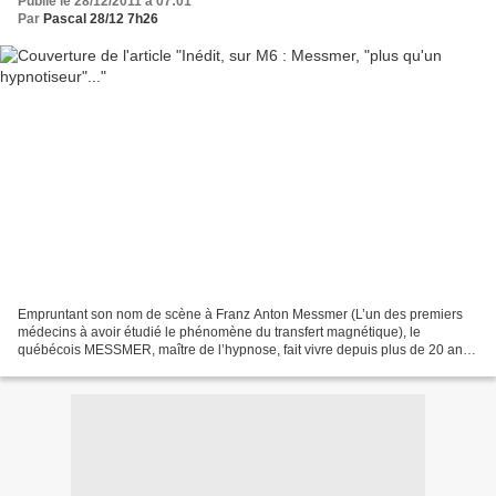
Publié le 28/12/2011 à 07:01
Par
Pascal 28/12 7h26
Empruntant son nom de scène à Franz Anton Messmer (L’un des premiers
médecins à avoir étudié le phénomène du transfert magnétique), le
québécois MESSMER, maître de l’hypnose, fait vivre depuis plus de 20 ans
à ses sujets, sur scène comme à la télévision,...