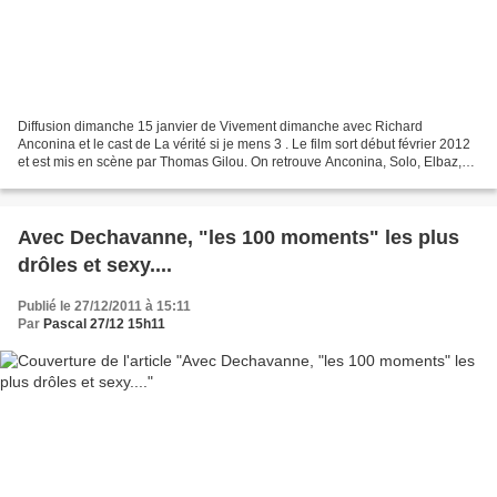
Diffusion dimanche 15 janvier de Vivement dimanche avec Richard
Anconina et le cast de La vérité si je mens 3 . Le film sort début février 2012
et est mis en scène par Thomas Gilou. On retrouve Anconina, Solo, Elbaz,
Garcia, Melki . Et selon Claponline,...
Avec Dechavanne, "les 100 moments" les plus
drôles et sexy....
Publié le 27/12/2011 à 15:11
Par
Pascal 27/12 15h11