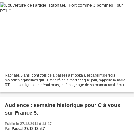
Raphaël, 5 ans (dont trois déjà passés à l'hôpital), est atteint de trois
maladies orphelines qui lui font frôler la mort chaque jour, rappelle la radio
RTL qui souligne que début mars, le témoignage de sa maman avait ému
les auditeurs. Plusieurs dizaines...
Audience : semaine historique pour C à vous
sur France 5.
Publié le 27/12/2011 à 13:47
Par
Pascal 27/12 13h47