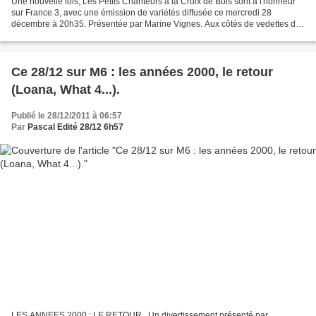
Une nouvelle fois, Les Petits Chanteurs à la Croix de Bois sont à l'honneur
sur France 3, avec une émission de variétés diffusée ce mercredi 28
décembre à 20h35. Présentée par Marine Vignes. Aux côtés de vedettes de
la chanson française, ils interpréteront...
Ce 28/12 sur M6 : les années 2000, le retour
(Loana, What 4...).
Publié le 28/12/2011 à 06:57
Par
Pascal Edité 28/12 6h57
LES ANNEES 2000 : LE RETOUR . Un divertissement présenté par