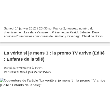
Samedi 14 janvier 2012 à 20h35 sur France 2, nouveau numéro du
divertissement Les stars s'amusent. Présenté par Patrick Sabatier. Deux
équipes d'humoristes composées de : Anthony Kavanagh, Christine Bravo,
Stéphane Rousseau (équipe 1) et Cyril Hanouna,...
La vérité si je mens 3 : la promo TV arrive (Edité
: Enfants de la télé)
Publié le 27/12/2011 à 15:25
Par
Pascal Mis à jour 27/12 15h25