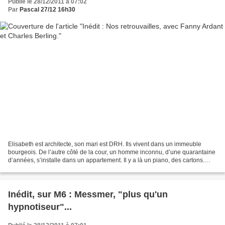
Publié le 28/12/2011 à 07:02
Par
Pascal 27/12 16h30
Elisabeth est architecte, son mari est DRH. Ils vivent dans un immeuble
bourgeois. De l’autre côté de la cour, un homme inconnu, d’une quarantaine
d’années, s’installe dans un appartement. Il y a là un piano, des cartons.
L’homme regarde par la fenêtre....
Inédit, sur M6 : Messmer, "plus qu'un
hypnotiseur"...