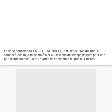
La série française SCENES DE MENAGES, diffusée sur M6 du lundi au
samedi à 20h10, a rassemblé hier 4.9 millions de téléspectateurs pour une
part d’audience de 18.6% auprès de l’ensemble du public. Chiffres
Médiamat-Médiamétrie. Il s’agit de la 2ème meilleure...