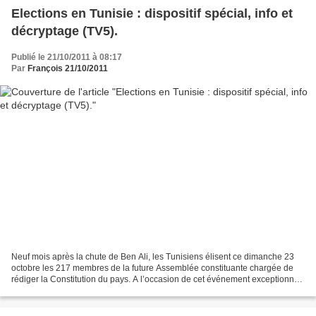
Elections en Tunisie : dispositif spécial, info et
décryptage (TV5).
Publié le 21/10/2011 à 08:17
Par
François 21/10/2011
Neuf mois après la chute de Ben Ali, les Tunisiens élisent ce dimanche 23
octobre les 217 membres de la future Assemblée constituante chargée de
rédiger la Constitution du pays. A lʼoccasion de cet événement exceptionnel,
TV5MONDE et sa rédaction se mobilisent...