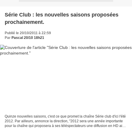
Série Club : les nouvelles saisons proposées
prochainement.
Publié le 20/10/2011 à 22:59
Par
Pascal 20/10 18h21
Quinze nouvelles saisons, c'est ce que promet la chaîne Série club d'ici l'été
2012. Par ailleurs, annonce la direction, "2012 sera une année importante
pour la chaîne qui proposera à ses téléspectateurs une diffusion en HD ainsi
qu’un service de rattrapage"....