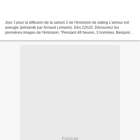
Jour J pour la diffusion de la saison 2 de l'émission de dating L'amour est
aveugle (présenté par Arnaud Lemaire). Dès 22h25. Découvrez les
premières images de l'émission. "Pendant 48 heures, 3 hommes, Benjamin,
Fabrice, Didier et Valentin "l'homme idéal"...
Publicité