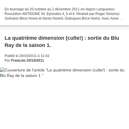
En tournage du 20 octobre au 2 décembre 2011 en région Languedoc-
Roussillon ANTIGONE 34. Episodes 4, 5 et 6. Réalisé par Roger Simonsz.
Scénario Brice Homs et Alexis Nolent. Dialogues Brice Homs. Avec Anne Le
Nen (Léa, capitaine de police), Claire Borotra...
La quatrième dimension (culte!) : sortie du Blu
Ray de la saison 1.
Publié le 20/10/2011 à 11:02
Par
François 20/10/2011