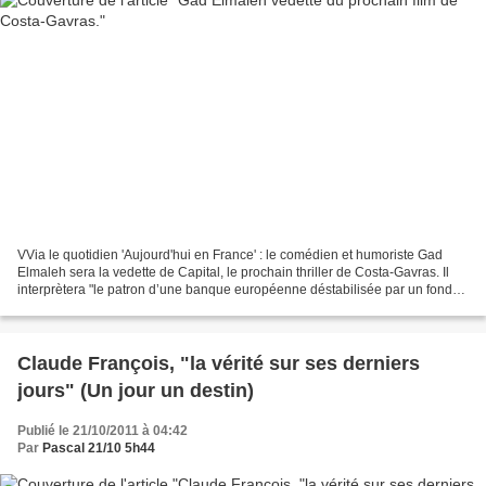
VVia le quotidien 'Aujourd'hui en France' : le comédien et humoriste Gad
Elmaleh sera la vedette de Capital, le prochain thriller de Costa-Gavras. Il
interprètera "le patron d’une banque européenne déstabilisée par un fonds
d’investissement. Un patron...
Claude François, "la vérité sur ses derniers
jours" (Un jour un destin)
Publié le 21/10/2011 à 04:42
Par
Pascal 21/10 5h44