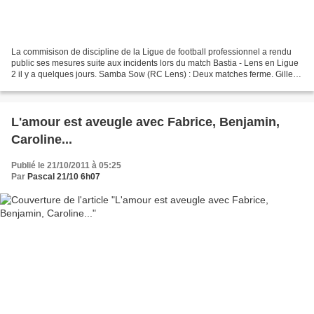
La commisison de discipline de la Ligue de football professionnel a rendu
public ses mesures suite aux incidents lors du match Bastia - Lens en Ligue
2 il y a quelques jours. Samba Sow (RC Lens) : Deux matches ferme. Gilles
Cioni (SC Bastia) : Quatre...
L'amour est aveugle avec Fabrice, Benjamin,
Caroline...
Publié le 21/10/2011 à 05:25
Par
Pascal 21/10 6h07