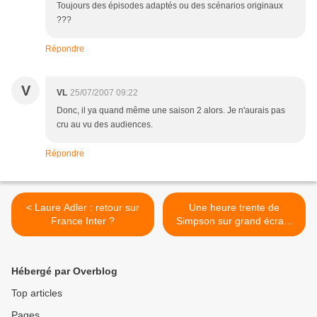
Toujours des épisodes adaptés ou des scénarios originaux
???
Répondre
V
VL
25/07/2007 09:22
Donc, il ya quand même une saison 2 alors. Je n'aurais pas
cru au vu des audiences.
Répondre
< Laure Adler : retour sur
Une heure trente de
France Inter ?
Simpson sur grand écran.
Critiques presse. >
Hébergé par Overblog
Top articles
Pages