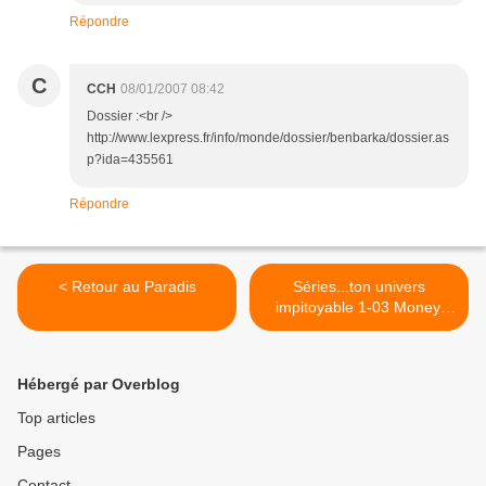
Répondre
C
CCH
08/01/2007 08:42
Dossier :<br />
http://www.lexpress.fr/info/monde/dossier/benbarka/dossier.as
p?ida=435561
Répondre
< Retour au Paradis
Séries...ton univers
impitoyable 1-03 Money,
money, money. >
Hébergé par Overblog
Top articles
Pages
Contact