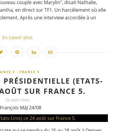
uveau couple avec Marylin", disait Nathalie,
antha, en direct sur TF1. Un harcèlement où elle
blement. Après une interview accordée à un
En savoir plus
ANCE 4 - FRANCE 5
 PRÉSIDENTIELLE (ETATS-
 AOÛT SUR FRANCE 5.
24 AOÛT 2008
 François MàJ 24/08
crate qui se tiendra du 25 au 28 août à Denver