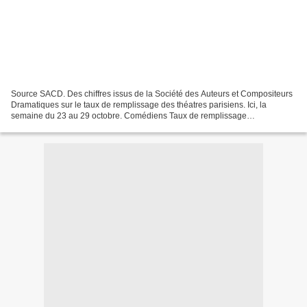
Source SACD. Des chiffres issus de la Société des Auteurs et Compositeurs
Dramatiques sur le taux de remplissage des théatres parisiens. Ici, la
semaine du 23 au 29 octobre. Comédiens Taux de remplissage
L'emmerdeur Berry - Timsit 90.24 % L'importance...