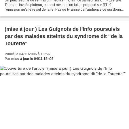
Un petit résumé de l'émission médias "+ Clair" ce samedi sur C+. - Evelyne
Thomas. Invitée plateau, elle est ravie qu'on lui ait proposé sur RTL9
l'émission qu'elle rêvait de faire. Pas de tyrannie de l'audience ce qui donne
envie de créer. Le câble,...
(mise à jour ) Les Guignols de l'Info poursuivis
par des malades atteints du syndrome dit "de la
Tourette"
Publié le 04/11/2006 à 13:56
Par
mise à jour le 04/11 15h05