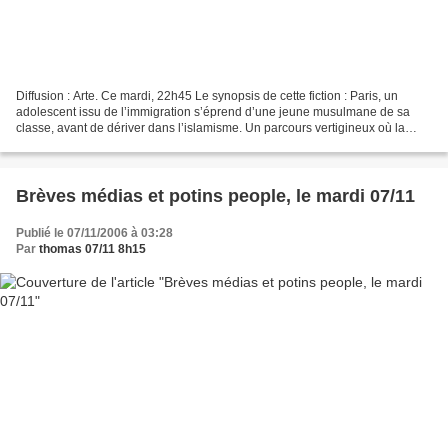
Diffusion : Arte. Ce mardi, 22h45 Le synopsis de cette fiction : Paris, un
adolescent issu de l’immigration s’éprend d’une jeune musulmane de sa
classe, avant de dériver dans l’islamisme. Un parcours vertigineux où la
confusion des sentiments pose la...
Brèves médias et potins people, le mardi 07/11
Publié le 07/11/2006 à 03:28
Par
thomas 07/11 8h15