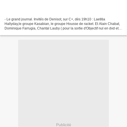
- Le grand journal. Invités de Denisot, sur C+, dès 19h10 : Laetitia
Hallyday,le groupe Kasabian, le groupe Housse de racket. Et Alain Chabat,
Dominique Farrugia, Chantal Lauby ( pour la sortie d'Objectif nul en dvd et
dvd collector ) - Innovant... Le...
Publicité