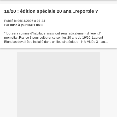
19/20 : édition spéciale 20 ans...reportée ?
Publié le 06/11/2006 à 07:44
Par
mise à jour 06/11 8h30
"Tout sera comme d’habitude, mais tout sera radicalement différent !"
promettait France 3 pour célébrer ce soir les 20 ans du 19/20. Laurent
Bignolas devait être installé dans un lieu stratégique - Info Vidéo 3 -, au
cœur du flux des images qui transitent...