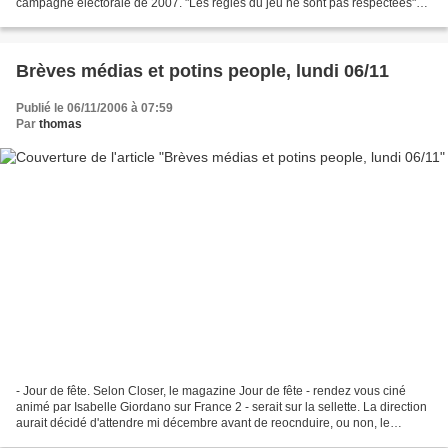
campagne électorale de 2007. "Les règles du jeu ne sont pas respectées"
regrette-t-elle. En soulignant que le...
Brèves médias et potins people, lundi 06/11
Publié le 06/11/2006 à 07:59
Par
thomas
- Jour de fête. Selon Closer, le magazine Jour de fête - rendez vous ciné
animé par Isabelle Giordano sur France 2 - serait sur la sellette. La direction
aurait décidé d'attendre mi décembre avant de reocnduire, ou non, le
programme qui n'affole guère...