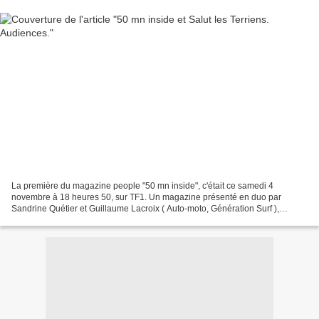
La première du magazine people "50 mn inside", c'était ce samedi 4
novembre à 18 heures 50, sur TF1. Un magazine présenté en duo par
Sandrine Quétier et Guillaume Lacroix ( Auto-moto, Génération Surf ),
chargé de décrypter la vie des personnalités en...