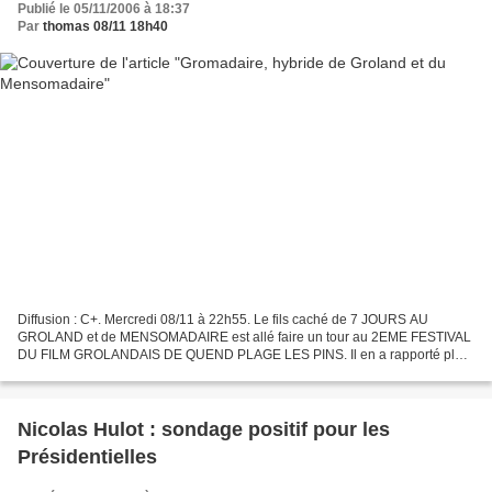
Publié le 05/11/2006 à 18:37
Par
thomas 08/11 18h40
Diffusion : C+. Mercredi 08/11 à 22h55. Le fils caché de 7 JOURS AU
GROLAND et de MENSOMADAIRE est allé faire un tour au 2EME FESTIVAL
DU FILM GROLANDAIS DE QUEND PLAGE LES PINS. Il en a rapporté plein
des courts métrages - dont une Palme d'Or à Cannes...
Nicolas Hulot : sondage positif pour les
Présidentielles