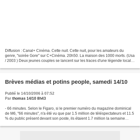
Diffusion : Canal+ Cinéma. Cette nuit. Cette nuit, pour les amateurs du
genre, "soirée Gore" sur C+Cinéma. 20h50. La maison des 1000 morts. (Usa
/ 2003 ) Deux jeunes couples se lancent sur les traces d'une légende locale :
le docteur Satan. Surpris par...
Brèves médias et potins people, samedi 14/10
Publié le 14/10/2006 à 07:52
Par
thomas 14/10 8h43
- 66 minutes. Selon le Figaro, si le premier numéro du magazine dominical
de M6, "66 minutes", n'a été vu que par 1.5 million de téléspectateurs et 11.5
% du public présent devant son poste, ils étaient 1.7 million la semaine
dernière soit 14.6 % du public....