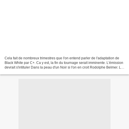
Cela fait de nombreux trimestres que l'on entend parler de l'adaptation de
Black White par C+. Ca y est, la fin du tournage serait imminente. L'émission
devrait s'intituler Dans la peau d'un Noir si l'on en croit Rodolphe Belmer. Le
principe de ce mix...