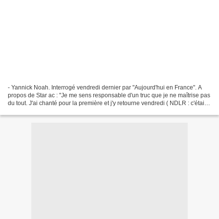
- Yannick Noah. Interrogé vendredi dernier par "Aujourd'hui en France". A
propos de Star ac : "Je me sens responsable d'un truc que je ne maîtrise pas
du tout. J'ai chanté pour la première et j'y retourne vendredi ( NDLR : c'était
ce vendredi 13 ). Cette...