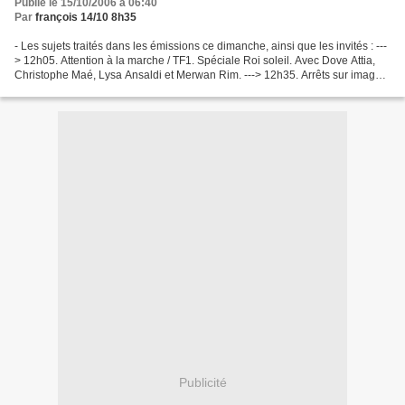
Publié le 15/10/2006 à 06:40
Par
françois 14/10 8h35
- Les sujets traités dans les émissions ce dimanche, ainsi que les invités : ---
> 12h05. Attention à la marche / TF1. Spéciale Roi soleil. Avec Dove Attia,
Christophe Maé, Lysa Ansaldi et Merwan Rim. ---> 12h35. Arrêts sur images
/ France 5. Russie :...
Publicité