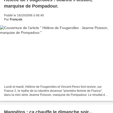
marquise de Pompadour.
Publié le 16/10/2006 à 06:40
Par
François
Lundi et mardi, Hélène de Fougerolles et Vincent Perez font revivre, sur
France 2, le mythe de la roturière devenue "première femme de France",
dans la mini série Jeanne Poisosn, marquise de Pompadour. Le résultat de
cette fresque est le fruit de Robin...
Magnétos : ça chauffe le dimanche soir...