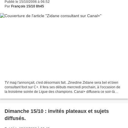
Publié le 15/10/2006 à 06:52
Par
François 15/10 8h45
TV mag l'annonçait, c'est désormais fait...Zinedine Zidane sera bel et bien
consultant foot sur C+. Il fera ses débuts mercredi prochain, à l'occasion de
la troisième soirée de Ligue des champions. Canal+ diffusera ce soir-là
Bordeaux/Liverpool. Interrogé...
Dimanche 15/10 : invités plateaux et sujets
diffusés.