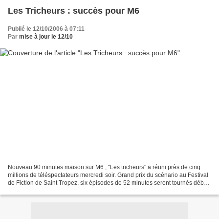
Les Tricheurs : succès pour M6
Publié le 12/10/2006 à 07:11
Par
mise à jour le 12/10
Nouveau 90 minutes maison sur M6 , "Les tricheurs" a réuni près de cinq
millions de téléspectateurs mercredi soir. Grand prix du scénario au Festival
de Fiction de Saint Tropez, six épisodes de 52 minutes seront tournés début
2007. Selon le communiqué...