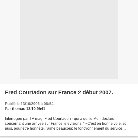
Fred Courtadon sur France 2 début 2007.
Publié le 13/10/2006 à 08:54
Par
thomas 13/10 9h41
Interrogée par TV mag, Fred Courtadon - qui a quitté M6 - déclare
concernant une arrivée sur France télévisions, " «C'est en bonne voie, et
puis, pour être honnête, j'aime beaucoup le fonctionnement du service
public, sur lequel j'ai d'ailleurs commencé...