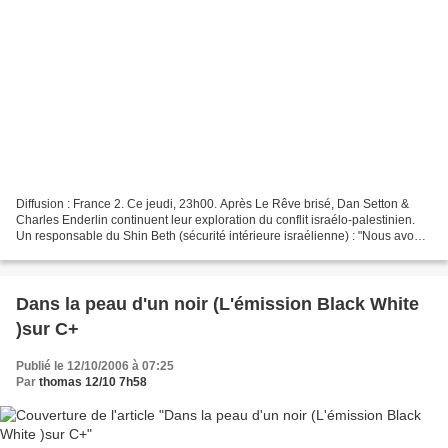
Diffusion : France 2. Ce jeudi, 23h00. Après Le Rêve brisé, Dan Setton &
Charles Enderlin continuent leur exploration du conflit israélo-palestinien.
Un responsable du Shin Beth (sécurité intérieure israélienne) : "Nous avons
rendu les Palestiniens fous."...
Dans la peau d'un noir (L'émission Black White
)sur C+
Publié le 12/10/2006 à 07:25
Par
thomas 12/10 7h58