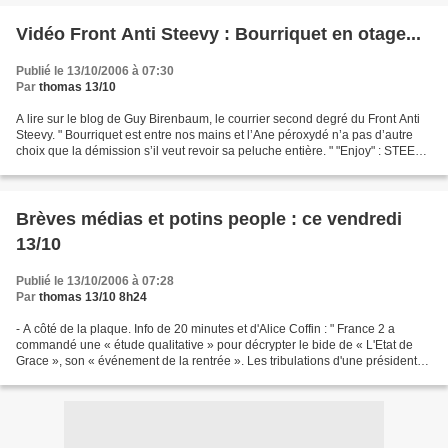
Vidéo Front Anti Steevy : Bourriquet en otage...
Publié le 13/10/2006 à 07:30
Par
thomas 13/10
A lire sur le blog de Guy Birenbaum, le courrier second degré du Front Anti
Steevy. " Bourriquet est entre nos mains et l’Ane péroxydé n’a pas d’autre
choix que la démission s’il veut revoir sa peluche entière. " "Enjoy" : STEEVY
DEMISSION envoyÃ© par...
Brèves médias et potins people : ce vendredi
13/10
Publié le 13/10/2006 à 07:28
Par
thomas 13/10 8h24
- A côté de la plaque. Info de 20 minutes et d'Alice Coffin : " France 2 a
commandé une « étude qualitative » pour décrypter le bide de « L'Etat de
Grace », son « événement de la rentrée ». Les tribulations d'une présidente
de la République ont, ces trois...