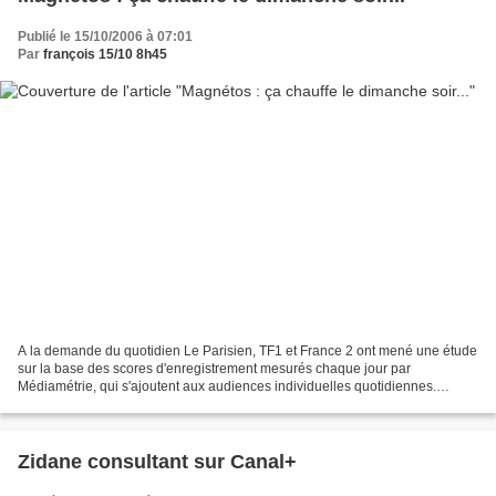
Publié le 15/10/2006 à 07:01
Par
françois 15/10 8h45
A la demande du quotidien Le Parisien, TF1 et France 2 ont mené une étude
sur la base des scores d'enregistrement mesurés chaque jour par
Médiamétrie, qui s'ajoutent aux audiences individuelles quotidiennes.
Depuis septembre, 550.000 foyers en moyenne...
Zidane consultant sur Canal+