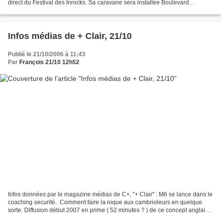
direct du Festival des Inrocks. Sa caravane sera installée Boulevard
Rochechouart, entre La Cigale et L'Elysée...
Infos médias de + Clair, 21/10
Publié le 21/10/2006 à 11:43
Par
François 21/10 12h52
Infos données par le magazine médias de C+, "+ Clair" : M6 se lance dans le
coaching securité.. Comment faire la nique aux cambrioleurs en quelque
sorte. Diffusion début 2007 en prime ( 52 minutes ? ) de ce concept anglais
qui invite chez vous des cambrioleurs...