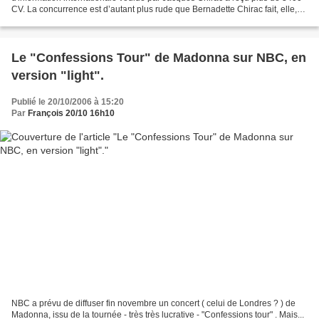
CV. La concurrence est d’autant plus rude que Bernadette Chirac fait, elle,
passer de nombreux curriculum vitae...
Le "Confessions Tour" de Madonna sur NBC, en
version "light".
Publié le 20/10/2006 à 15:20
Par
François 20/10 16h10
NBC a prévu de diffuser fin novembre un concert ( celui de Londres ? ) de
Madonna, issu de la tournée - très très lucrative - "Confessions tour" . Mais...