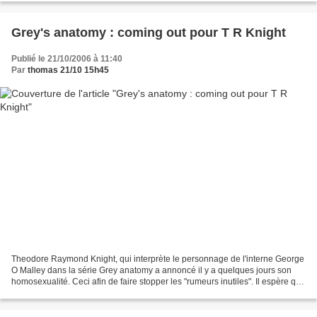
Grey's anatomy : coming out pour T R Knight
Publié le 21/10/2006 à 11:40
Par
thomas 21/10 15h45
Theodore Raymond Knight, qui interprète le personnage de l'interne George
O Malley dans la série Grey anatomy a annoncé il y a quelques jours son
homosexualité. Ceci afin de faire stopper les "rumeurs inutiles". Il espère que
ce n'est pas ce dont les...