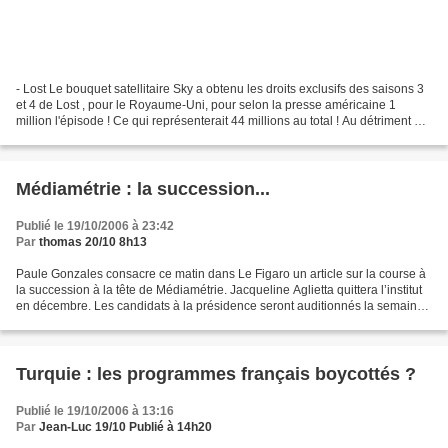
- Lost Le bouquet satellitaire Sky a obtenu les droits exclusifs des saisons 3
et 4 de Lost , pour le Royaume-Uni, pour selon la presse américaine 1
million l'épisode ! Ce qui représenterait 44 millions au total ! Au détriment de
Channel 4...Un des montants...
Médiamétrie : la succession...
Publié le 19/10/2006 à 23:42
Par
thomas 20/10 8h13
Paule Gonzales consacre ce matin dans Le Figaro un article sur la course à
la succession à la tête de Médiamétrie. Jacqueline Aglietta quittera l’institut
en décembre. Les candidats à la présidence seront auditionnés la semaine
prochaine. Elle préside...
Turquie : les programmes français boycottés ?
Publié le 19/10/2006 à 13:16
Par
Jean-Luc 19/10 Publié à 14h20