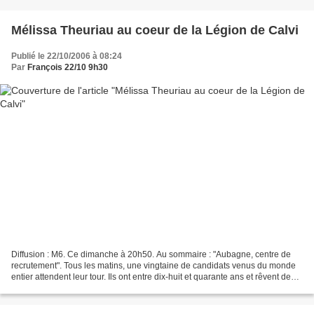
Mélissa Theuriau au coeur de la Légion de Calvi
Publié le 22/10/2006 à 08:24
Par
François 22/10 9h30
Diffusion : M6. Ce dimanche à 20h50. Au sommaire : "Aubagne, centre de
recrutement". Tous les matins, une vingtaine de candidats venus du monde
entier attendent leur tour. Ils ont entre dix-huit et quarante ans et rêvent de
s'engager dans la Légion. "Castelnaudary,...